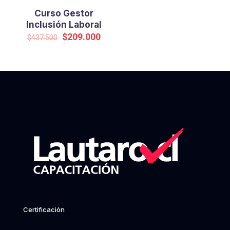
Curso Gestor
Inclusión Laboral
Original
Current
$
209.000
$
437.500
price
price
was:
is:
$437.500.
$209.000.
Certificación