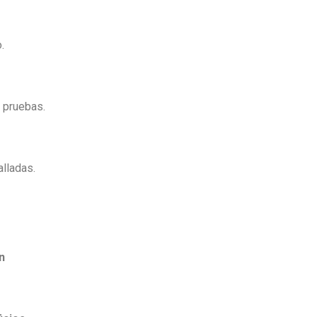
.
, pruebas.
.
alladas.
n