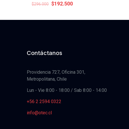
Original
Current
$
192.500
$
296.000
price
price
was:
is:
$296.000.
$192.500.
Contáctanos
Providencia 727, Oficina 301,
Metropolitana, Chile
Lun - Vie 8:00 - 18:00 / Sab 8:00 - 14:00
+56 2 2594 0322
info@otec.cl