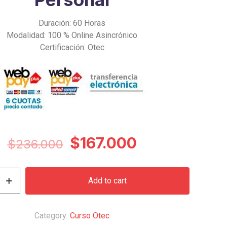
Duración: 60 Horas
Modalidad: 100 % Online Asincrónico
Certificación: Otec
Original
Current
$
167.000
$
236.000
price
price
was:
is:
Add to cart
$236.000.
$167.000.
n
Category:
Curso Otec