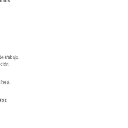
icios
e trabajo.
ción.
ínea.
ntos
.