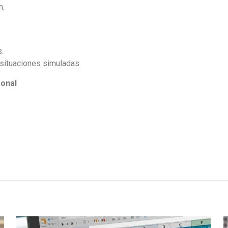
n.
s.
situaciones simuladas.
sonal