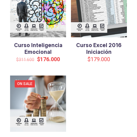
Curso Inteligencia
Curso Excel 2016
Emocional
Iniciación
Original
Current
$
176.000
$
179.000
$
311.600
price
price
was:
is:
$311.600.
$176.000.
ON SALE