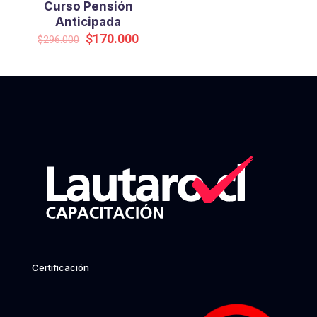
Curso Pensión
Anticipada
Original
Current
$
170.000
$
296.000
price
price
was:
is:
$296.000.
$170.000.
Certificación