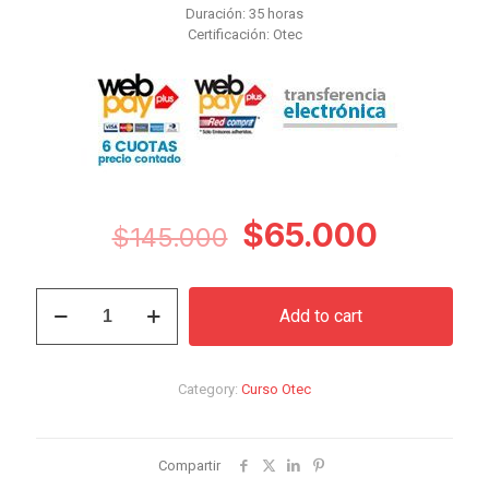
Duración: 35 horas
Certificación: Otec
Original
Curren
$
65.000
$
145.000
price
price
was:
is:
Curso
Add to cart
Reinvención
$145.000.
$65.00
Después
de
la
Category:
Curso Otec
Jubilación:
Descubriendo
Nuevos
Horizontes
Compartir
quantity