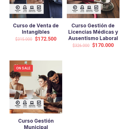
Curso de Venta de
Curso Gestión de
Intangibles
Licencias Médicas y
Original
Current
Ausentismo Laboral
$
172.500
$
315.000
price
price
Original
Curren
$
170.000
$
326.000
was:
is:
price
price
$315.000.
$172.500.
was:
is:
$326.000.
$170.0
ON SALE
Curso Gestión
Municipal